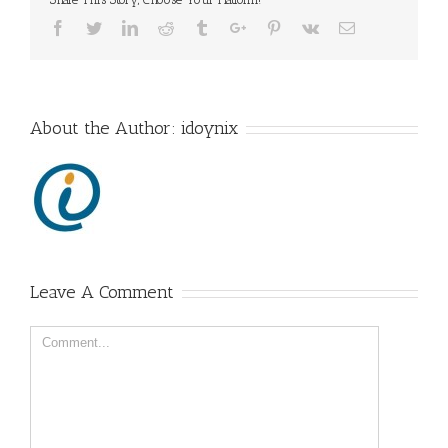
Facebook
Twitter
Linkedin
Reddit
Tumblr
Google+
Pinterest
Vk
Email
About the Author:
idoynix
Leave A Comment
Comment