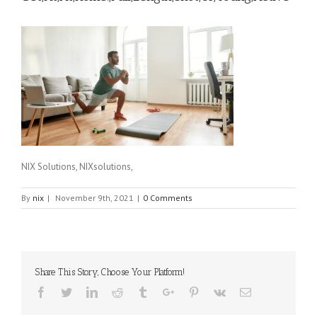
NIX Solutions, NIXsolutions,
By
nix
|
November 9th, 2021
|
0 Comments
Share This Story, Choose Your Platform!
Facebook
Twitter
Linkedin
Reddit
Tumblr
Google+
Pinterest
Vk
Email