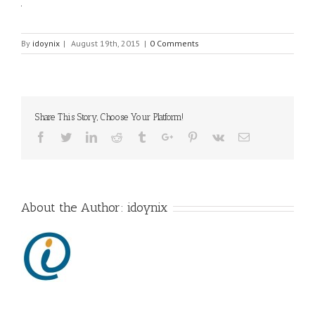
By
idoynix
|
August 19th, 2015
|
0 Comments
Share This Story, Choose Your Platform!
Facebook
Twitter
Linkedin
Reddit
Tumblr
Google+
Pinterest
Vk
Email
About the Author:
idoynix