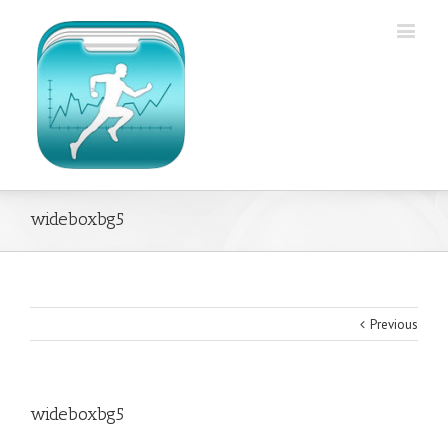
wideboxbg5
Previous
wideboxbg5