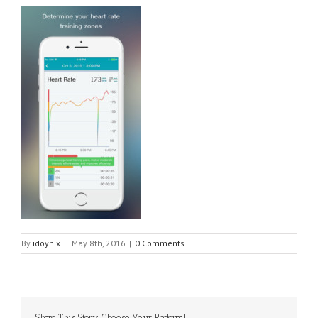
By
idoynix
|
May 8th, 2016
|
0 Comments
Share This Story, Choose Your Platform!