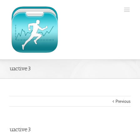
uactive3
Previous
uactive3