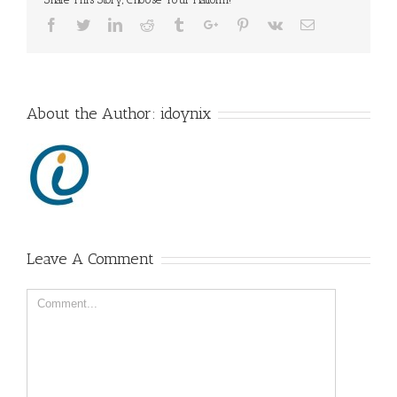
Facebook
Twitter
Linkedin
Reddit
Tumblr
Google+
Pinterest
Vk
Email
About the Author:
idoynix
Leave A Comment
Comment