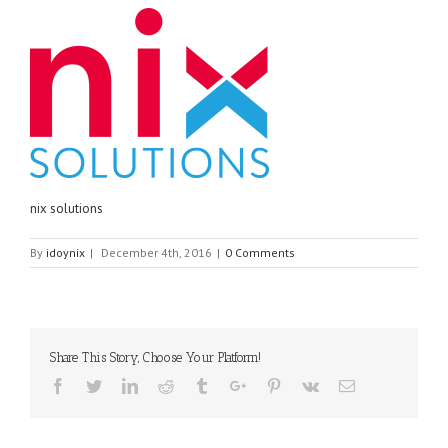
nix solutions
By
idoynix
|
December 4th, 2016
|
0 Comments
Share This Story, Choose Your Platform!
Facebook
Twitter
Linkedin
Reddit
Tumblr
Google+
Pinterest
Vk
Email