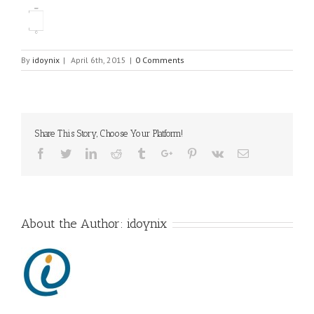
By
idoynix
|
April 6th, 2015
|
0 Comments
Share This Story, Choose Your Platform!
Facebook
Twitter
Linkedin
Reddit
Tumblr
Google+
Pinterest
Vk
Email
About the Author:
idoynix