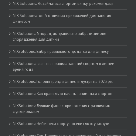
NIX Solutions: Як займатися спортом влітку, рекомендації
NIX Solutions:Топ-5 отличных приложений для занятия
фитнесом
NIXSolutions: 5 порад, як правильно вибрати зимове
спорядження для дитини
NIXsolutions: Вибір правильного додатка для фітнесу
NIXSolutions: Главные правила занятий спортом в летнее
время года
NIXsolutions: Головні тренди фітнес-індустрії на 2023 рік
NIXSolutions: Как правильно начать заниматься спортом
NIXSolutions: Лучшие фитнес-приложения с различным
функционалом
NIXSolutions: Небезпеки спорту восени і як їх уникнути
NIXsolutions: Топ-5 превосходных приложений для фитнеса