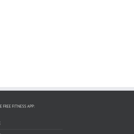
E FREE FITNESS APP:
E