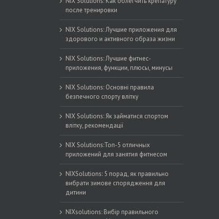
NIX Solutions: Как облегчить крепатуру
после тренировки
NIX Solutions: Лучшие приложения для
здорового и активного образа жизни
NIX Solutions: Лучшие фитнес-
приложения, функции, плюсы, минусы
NIX Solutions: Основні правила
безпечного спорту влітку
NIX Solutions: Як займатися спортом
влітку, рекомендації
NIX Solutions:Топ-5 отличных
приложений для занятия фитнесом
NIXSolutions: 5 порад, як правильно
вибрати зимове спорядження для
дитини
NIXsolutions: Вибір правильного