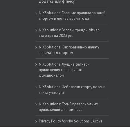
додатка для фітнесу
NIXSolutions: Главные правила занятий
спортом в летнее время года
NIXsolutions: Головні тренди фітнес-
індустрії на 2023 рік
NIXSolutions: Как правильно начать
заниматься спортом
NIXSolutions: Лучшие фитнес-
приложения с различным
функционалом
NIXSolutions: Небезпеки спорту восени
і як їх уникнути
NIXsolutions: Топ-5 превосходных
приложений для фитнеса
Privacy Policy for NIX Solutions uActive