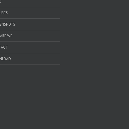
O
URES
ENSHOTS
ARE WE
TACT
NLOAD