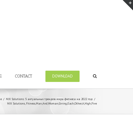
E
CONTACT
DOWNLOAD
e
/
NIX Solutions: 5 актуальных трендов мира фитнеса на 2022 год
/
NIX Solutions, Fitness,Man,And,Woman,Giving,Each,Other,A,High,Five